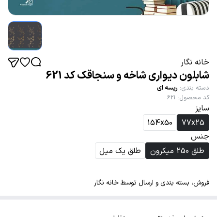
خانه نگار
شابلون دیواری شاخه و سنجاقک کد 621
دسته بندی
:
ریسه ای
کد محصول
:
621
سایز
154x50
77x25
جنس
طلق 250 میکرون
طلق یک میل
فروش، بسته بندی و ارسال توسط خانه نگار