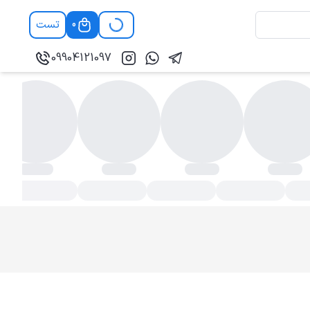
تست
0
09904121097